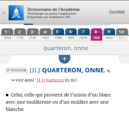
Aller au contenu
Dictionnaire de l’Académie
OUVRIR
×
Télécharger ou ouvrir l’application
Disponible sur Android et iOS
1
2
3
4
5
6
7
8
9
10
e
e
e
e
re
e
e
e
e
e
1694
1718
1740
1762
1798
1835
1878
1935
2024
E.C.
quarteron, onne
QUARTERON, ONNE.
[II.]
e
n.
8
ÉDITION
↪
voir aussi :
[I.]
Quarteron
(n. m.)
■
Celui, celle qui provient de l’union d’un blanc
avec une mulâtresse ou d’un mulâtre avec une
blanche.