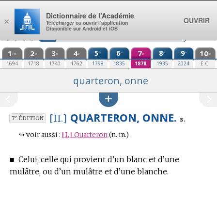
Aller au contenu
Dictionnaire de l’Académie
OUVRIR
×
Télécharger ou ouvrir l’application
Disponible sur Android et iOS
1
2
3
4
5
6
7
8
9
10
e
e
e
e
re
e
e
e
e
e
1694
1718
1740
1762
1798
1835
1878
1935
2024
E.C.
quarteron, onne
QUARTERON, ONNE.
[II.]
e
s.
7
ÉDITION
↪
voir aussi :
[I.]
Quarteron
(n. m.)
■
Celui, celle qui provient d’un blanc et d’une
mulâtre, ou d’un mulâtre et d’une blanche.