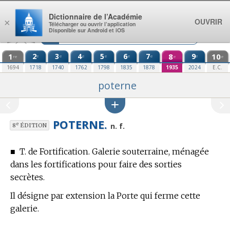
Aller au contenu
Dictionnaire de l’Académie
OUVRIR
×
Télécharger ou ouvrir l’application
Disponible sur Android et iOS
1
2
3
4
5
6
7
8
9
10
e
e
e
e
e
e
e
re
e
e
1694
1718
1740
1762
1798
1835
1878
1935
2024
E.C.
poterne
POTERNE.
e
n. f.
8
ÉDITION
■
T. de Fortification.
Galerie souterraine, ménagée
dans les fortifications pour faire des sorties
secrètes.
Il désigne par extension la Porte qui ferme cette
galerie.