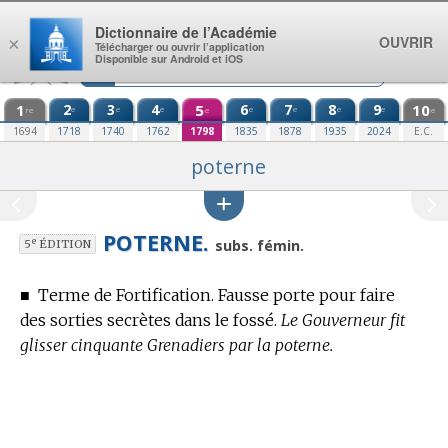
Aller au contenu
Dictionnaire de l’Académie
OUVRIR
×
Télécharger ou ouvrir l’application
Disponible sur Android et iOS
1
2
3
4
5
6
7
8
9
10
e
e
e
e
e
e
e
re
e
e
1694
1718
1740
1762
1798
1835
1878
1935
2024
E.C.
poterne
POTERNE.
e
subs. fémin.
5
ÉDITION
■
Terme de Fortification.
Fausse porte pour faire
des sorties secrètes dans le fossé.
Le Gouverneur fit
glisser cinquante Grenadiers par la poterne.