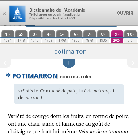
Aller au contenu
Dictionnaire de l’Académie
OUVRIR
×
Télécharger ou ouvrir l’application
Disponible sur Android et iOS
1
2
3
4
5
6
7
8
9
10
re
e
e
e
e
e
e
e
e
e
1694
1718
1740
1762
1798
1835
1878
1935
2024
E.C.
potimarron
✻
POTIMARRON
nom masculin
xx
e
Étymologie
siècle. Composé de
poti‑,
tiré de
potiron,
et
:
de
marron I.
Variété de courge dont les fruits, en forme de poire,
ont une chair jaune et farineuse au goût de
châtaigne ; ce fruit lui-même.
Velouté de potimarron.