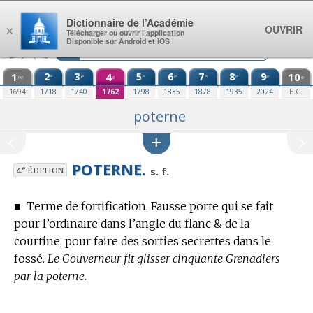
Aller au contenu
Dictionnaire de l’Académie
OUVRIR
×
Télécharger ou ouvrir l’application
Disponible sur Android et iOS
1
2
3
4
5
6
7
8
9
10
e
e
e
e
e
e
e
re
e
e
1694
1718
1740
1762
1798
1835
1878
1935
2024
E.C.
poterne
POTERNE.
e
s. f.
4
ÉDITION
■
Terme de fortification.
Fausse porte qui se fait
pour l’ordinaire dans l’angle du flanc & de la
courtine, pour faire des sorties secrettes dans le
fossé.
Le Gouverneur fit glisser cinquante Grenadiers
par la poterne.