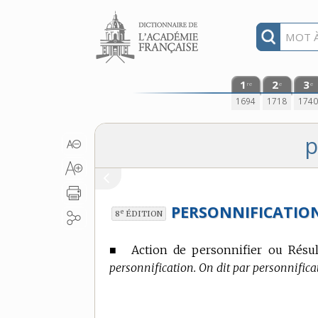
Aller au contenu
1
2
3
re
e
e
1694
1718
174
p
PERSONNIFICATIO
e
8
ÉDITION
■
Action de personnifier ou Résult
personnification. On dit par personnifica