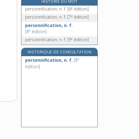
HISTOIRE DU MOT
perspicacité, n. f.
e
personnification, n. f.
[6
édition]
e
perspicuité, n. f.
[7
édition]
e
personnification, n. f.
[7
édition]
perspiration, n. f.
personnification, n. f.
e
persuadant, ante, adj.
[2
édition]
e
[8
édition]
e
personnification, n. f.
[9
édition]
HISTORIQUE DE CONSULTATION
e
personnification, n. f.
[8
édition]