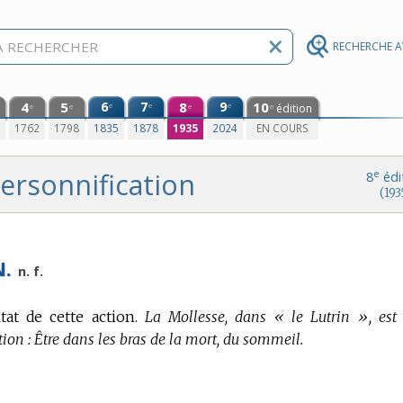
RECHERCHE 
4
5
6
7
8
9
10
e
e
e
édition
e
e
e
e
0
1762
1798
1835
1878
1935
2024
EN COURS
ersonnification
e
8
édi
(193
N.
n. f.
at de cette action.
La Mollesse, dans « le Lutrin », est
tion : Être dans les bras de la mort, du sommeil.