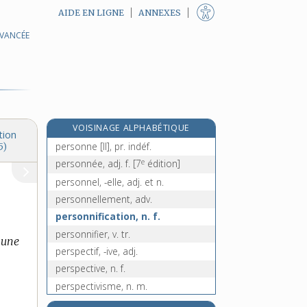
AIDE EN LIGNE
ANNEXES
AVANCÉE
personnaliser, v. tr.
personnalisme, n. m.
personnaliste, adj.
personnalité, n. f.
e
personnat, n. m.
[6
édition]
VOISINAGE ALPHABÉTIQUE
personne [I], n. f.
tion
personne [II], pr. indéf.
5)
e
personnée, adj. f.
[7
édition]
personnel, -elle, adj. et n.
personnellement, adv.
personnification, n. f.
personnifier, v. tr.
 une
perspectif, -ive, adj.
perspective, n. f.
perspectivisme, n. m.
perspicace, adj.