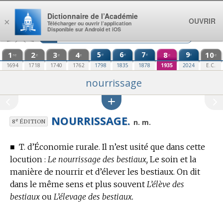
Aller au contenu
Dictionnaire de l’Académie
OUVRIR
×
Télécharger ou ouvrir l’application
Disponible sur Android et iOS
1
2
3
4
5
6
7
8
9
10
e
e
e
e
re
e
e
e
e
e
1694
1718
1740
1762
1798
1835
1878
1935
2024
E.C.
nourrissage
NOURRISSAGE.
e
n. m.
8
ÉDITION
■
T. d’Économie rurale.
Il n’est usité que dans cette
locution :
Le nourrissage des bestiaux,
Le soin et la
manière de nourrir et d’élever les bestiaux.
On dit
dans le même sens et plus souvent
L’élève des
bestiaux
ou
L’élevage des bestiaux.