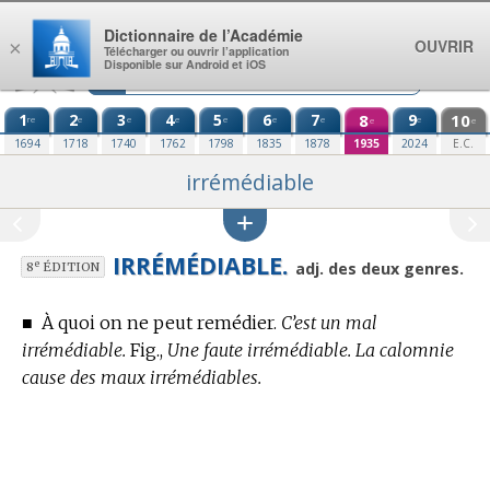
Aller au contenu
Dictionnaire de l’Académie
OUVRIR
×
Télécharger ou ouvrir l’application
Disponible sur Android et iOS
1
2
3
4
5
6
7
8
9
10
re
e
e
e
e
e
e
e
e
e
1694
1718
1740
1762
1798
1835
1878
1935
2024
E.C.
irrémédiable
IRRÉMÉDIABLE.
e
adj. des deux genres.
8
ÉDITION
■
À quoi on ne peut remédier.
C’est un mal
irrémédiable.
Fig.,
Une faute irrémédiable. La calomnie
cause des maux irrémédiables.