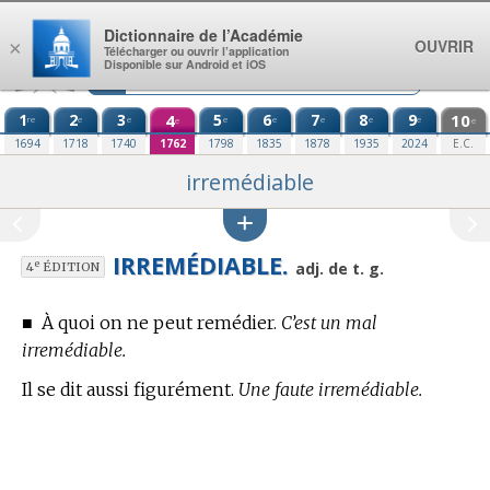
Aller au contenu
Dictionnaire de l’Académie
OUVRIR
×
Télécharger ou ouvrir l’application
Disponible sur Android et iOS
1
2
3
4
5
6
7
8
9
10
re
e
e
e
e
e
e
e
e
e
1694
1718
1740
1762
1798
1835
1878
1935
2024
E.C.
irremédiable
IRREMÉDIABLE.
e
adj. de t. g.
4
ÉDITION
■
À quoi on ne peut remédier.
C’est un mal
irremédiable.
Il se dit aussi figurément.
Une faute irremédiable.