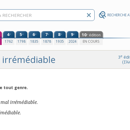
RECHERCHE 
4
5
6
7
8
9
10
e
e
e
e
e
e
édition
e
0
1762
1798
1835
1878
1935
2024
EN COURS
irrémédiable
e
3
édi
(174
de tout genre.
n mal irrémédiable.
émédiable.