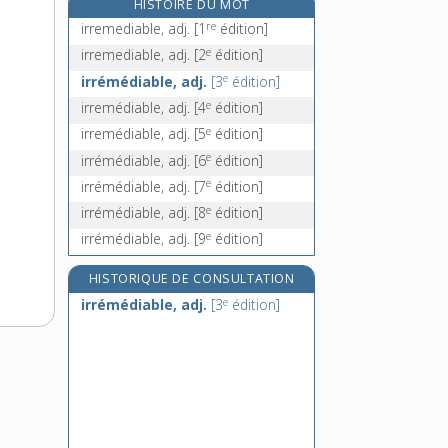
HISTOIRE DU MOT
irréparablement, adv.
re
irremediable, adj.
[1
édition]
irrépréhensible, adj.
e
irremediable, adj.
[2
édition]
irrépréhensiblement, adv.
e
irrémédiable, adj.
[3
édition]
e
[5
édition]
e
irremédiable, adj.
[4
édition]
irrépressible, adj.
e
irremédiable, adj.
[5
édition]
e
irrémédiable, adj.
[6
édition]
e
irrémédiable, adj.
[7
édition]
e
irrémédiable, adj.
[8
édition]
e
irrémédiable, adj.
[9
édition]
HISTORIQUE DE CONSULTATION
e
irrémédiable, adj.
[3
édition]