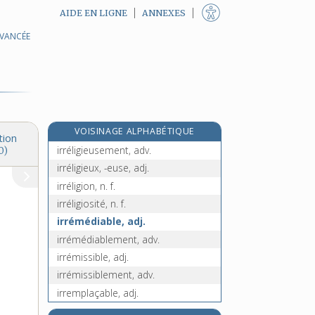
AIDE EN LIGNE
ANNEXES
AVANCÉE
irréfutable, adj.
irréfutablement, adv.
irréfuté, -ée, adj.
irrégularité, n. f.
irrégulier, -ière, adj.
VOISINAGE ALPHABÉTIQUE
irrégulièrement, adv.
tion
irréligieusement, adv.
0)
irréligieux, -euse, adj.
irréligion, n. f.
irréligiosité, n. f.
irrémédiable, adj.
irrémédiablement, adv.
irrémissible, adj.
irrémissiblement, adv.
irremplaçable, adj.
irréparable, adj.