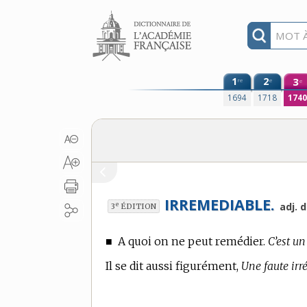
Aller au contenu
1
2
3
re
e
e
1694
1718
174
IRREMEDIABLE.
e
adj. 
3
ÉDITION
■
A quoi on ne peut remédier.
C’est u
Il se dit aussi figurément,
Une faute irr