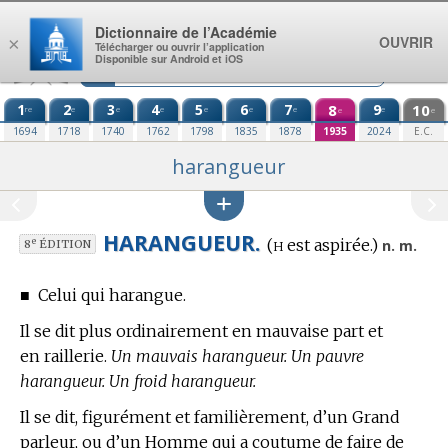
Aller au contenu
Dictionnaire de l’Académie
OUVRIR
×
Télécharger ou ouvrir l’application
Disponible sur Android et iOS
1
2
3
4
5
6
7
8
9
10
re
e
e
e
e
e
e
e
e
e
1694
1718
1740
1762
1798
1835
1878
1935
2024
E.C.
harangueur
HARANGUEUR.
h
(
est aspirée.)
e
n. m.
8
ÉDITION
■
Celui qui harangue.
Il se dit plus ordinairement en mauvaise part et
en raillerie.
Un mauvais harangueur. Un pauvre
harangueur. Un froid harangueur.
Il se dit, figurément et familièrement, d’un Grand
parleur, ou d’un Homme qui a coutume de faire de