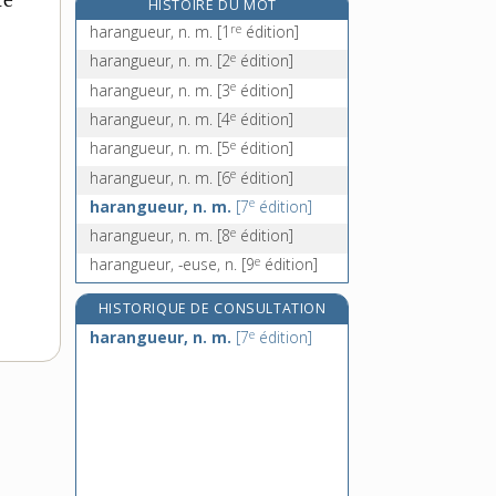
re
HISTOIRE DU MOT
harcèlement, n. m.
re
harangueur, n. m.
[1
édition]
harceler, v. tr. direct
e
harangueur, n. m.
[2
édition]
harceleur, -euse, adj.
e
harangueur, n. m.
[3
édition]
harde [I], n. f.
e
harangueur, n. m.
[4
édition]
e
harangueur, n. m.
[5
édition]
e
harangueur, n. m.
[6
édition]
e
harangueur, n. m.
[7
édition]
e
harangueur, n. m.
[8
édition]
e
harangueur, -euse, n.
[9
édition]
HISTORIQUE DE CONSULTATION
e
harangueur, n. m.
[7
édition]