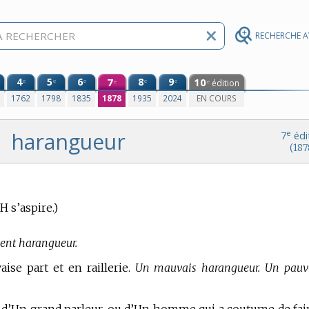
RECHERCHE 
4
5
6
7
8
9
10
e
e
e
e
e
édition
e
e
0
1762
1798
1835
1878
1935
2024
EN COURS
harangueur
e
7
édi
(187
H s’aspire.)
lent harangueur.
ise part et en raillerie.
Un mauvais harangueur. Un pauv