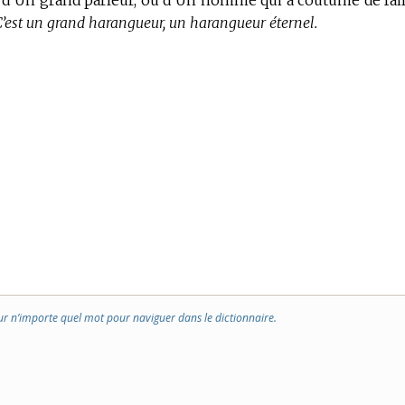
t, d’Un grand parleur, ou d’Un homme qui a coutume de fai
C’est un grand harangueur, un harangueur éternel.
ur n’importe quel mot pour naviguer dans le dictionnaire.