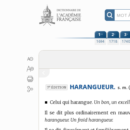
Aller au contenu
1
2
3
re
e
e
1694
1718
174
HARANGUEUR.
(
e
s. m.
7
ÉDITION
■
Celui qui harangue.
Un bon, un excel
Il se dit plus ordinairement en mauva
harangueur. Un froid harangueur.