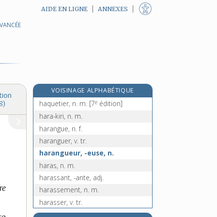
AIDE EN LIGNE
ANNEXES
AVANCÉE
happer, v. tr. et intr.
haptène, n. m.
haptotropisme, n. m.
haquebute, n. f.
haquenée, n. f.
VOISINAGE ALPHABÉTIQUE
haquet, n. m.
tion
e
haquetier, n. m.
[7
édition]
8)
hara-kiri, n. m.
harangue, n. f.
haranguer, v. tr.
harangueur, -euse, n.
haras, n. m.
harassant, -ante, adj.
re
harassement, n. m.
harasser, v. tr.
harcelant, -ante, adj.