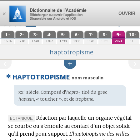
Aller au contenu
Dictionnaire de l’Académie
OUVRIR
×
Télécharger ou ouvrir l’application
Disponible sur Android et iOS
1
2
3
4
5
6
7
8
9
10
re
e
e
e
e
e
e
e
e
e
1694
1718
1740
1762
1798
1835
1878
1935
2024
E.C.
haptotropisme
✻
HAPTOTROPISME
nom masculin
xx
e
Étymologie
siècle. Composé d’
hapto‑,
tiré du
grec
:
haptein,
« toucher », et de
tropisme.
Réaction par laquelle un organe végétal
MARQUE
BOTANIQUE.
se courbe ou s’enroule au contact d’un objet solide
DE
qu’il prend pour support.
DOMAINE
L’haptotropisme des vrilles