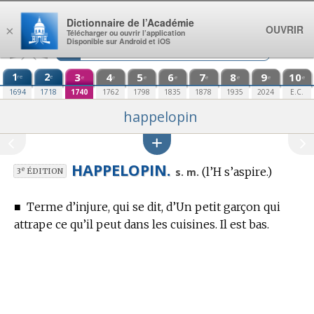
Aller au contenu
Dictionnaire de l’Académie
OUVRIR
×
Télécharger ou ouvrir l’application
Disponible sur Android et iOS
1
2
3
4
5
6
7
8
9
10
re
e
e
e
e
e
e
e
e
e
1694
1718
1740
1762
1798
1835
1878
1935
2024
E.C.
happelopin
HAPPELOPIN.
(l’H s’aspire.)
e
s. m.
3
ÉDITION
■
Terme d’injure,
qui se dit, d’Un petit garçon qui
attrape ce qu’il peut dans les cuisines. Il est bas.