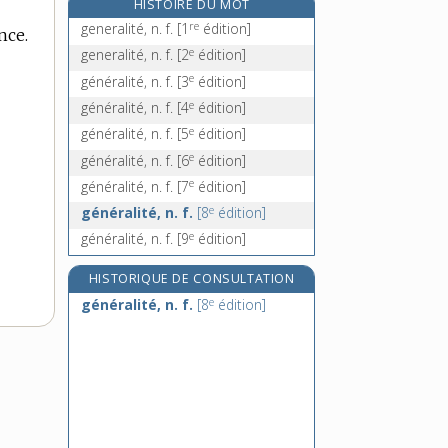
HISTOIRE DU MOT
généreux, -euse, adj.
re
generalité, n. f.
[1
édition]
nce.
générique [I], adj.
e
generalité, n. f.
[2
édition]
générique [II], n. m.
e
généralité, n. f.
[3
édition]
générosité, n. f.
e
généralité, n. f.
[4
édition]
e
généralité, n. f.
[5
édition]
e
généralité, n. f.
[6
édition]
e
généralité, n. f.
[7
édition]
e
généralité, n. f.
[8
édition]
e
généralité, n. f.
[9
édition]
HISTORIQUE DE CONSULTATION
e
généralité, n. f.
[8
édition]