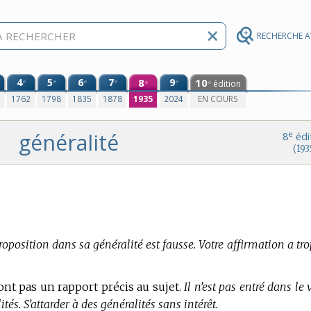
RECHERCHE 
4
5
6
7
8
9
10
e
e
e
e
e
édition
e
e
0
1762
1798
1835
1878
1935
2024
EN COURS
généralité
e
8
édi
(193
roposition dans sa généralité est fausse. Votre affirmation a tr
n’ont pas un rapport précis au sujet.
Il n’est pas entré dans le v
lités. S’attarder à des généralités sans intérêt.