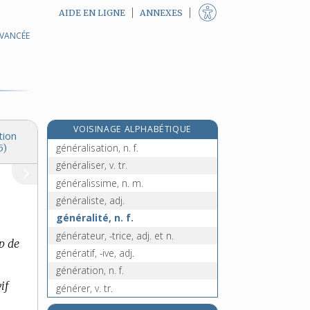
AIDE EN LIGNE
ANNEXES
AVANCÉE
générale [I], n. f.
générale [II], n. f.
généralement, adv.
généralice, adj.
généralisable, adj.
VOISINAGE ALPHABÉTIQUE
généralisateur, -trice, adj.
tion
généralisation, n. f.
5)
généraliser, v. tr.
généralissime, n. m.
généraliste, adj.
généralité, n. f.
générateur, -trice, adj. et n.
op de
génératif, -ive, adj.
génération, n. f.
if
générer, v. tr.
généreusement, adv.