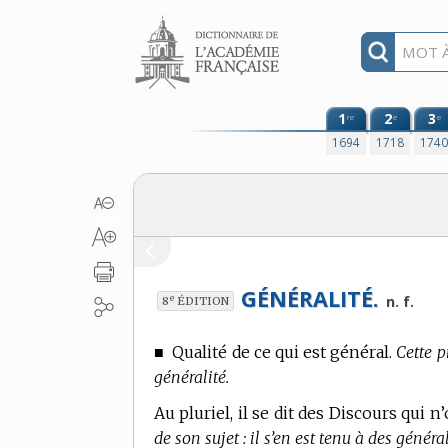
Aller au contenu
1
2
3
re
e
e
1694
1718
174
GÉNÉRALITÉ.
e
n. f.
8
ÉDITION
■
Qualité de ce qui est général.
Cette p
généralité.
Au pluriel, il se dit des Discours qui 
de son sujet : il s’en est tenu à des généra