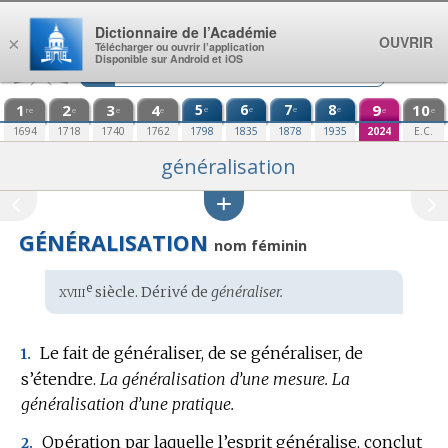
Aller au contenu
Dictionnaire de l’Académie
OUVRIR
×
Télécharger ou ouvrir l’application
Disponible sur Android et iOS
1
2
3
4
5
6
7
8
9
10
e
e
e
e
re
e
e
e
e
e
1694
1718
1740
1762
1798
1835
1878
1935
2024
E.C.
généralisation
GÉNÉRALISATION
nom féminin
xviii
e
Étymologie
siècle. Dérivé de
généraliser.
:
Le fait de généraliser, de se généraliser, de
1.
s’étendre.
La généralisation d’une mesure.
La
généralisation d’une pratique.
Opération par laquelle l’esprit généralise, conclut
2.