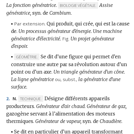
La fonction génératrice.
Assise
MARQUE
BIOLOGIE VÉGÉTALE.
génératrice,
syn. de
Cambium.
DE
DOMAINE
▪
Par extension.
Qui produit, qui crée, qui est la cause
:
de.
Un processus générateur d’énergie.
Une machine
génératrice d’électricité.
Fig.
Un projet générateur
d’espoir.
▪
Se dit d’une figure qui permet d’en
MARQUE
GÉOMÉTRIE.
construire une autre par sa révolution autour d’un
DE
point ou d’un axe.
DOMAINE
Un triangle générateur d’un cône.
La ligne génératrice
:
ou,
subst.
,
la génératrice d’une
surface.
Désigne différents appareils
N.
MARQUE
TECHNIQUE.
2.
producteurs.
DE
Générateur d’air chaud.
Générateur de gaz,
gazogène servant à l’alimentation des moteurs
DOMAINE
thermiques.
:
Générateur de vapeur,
syn. de
Chaudière.
▪
Se dit en particulier d’un appareil transformant