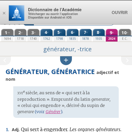
Aller au contenu
Dictionnaire de l’Académie
OUVRIR
×
Télécharger ou ouvrir l’application
Disponible sur Android et iOS
1
2
3
4
5
6
7
8
9
10
e
e
e
e
e
re
e
e
e
e
1694
1718
1740
1762
1798
1835
1878
1935
2024
E.C.
générateur, -trice
GÉNÉRATEUR, GÉNÉRATRICE
adjectif et
nom
xvi
e
Étymologie
siècle, au sens de « qui sert à la
:
reproduction ». Emprunté du
latin
generator,
« celui qui engendre », dérivé du supin de
generare
(voir
Générer
).
Qui sert à engendrer.
Les organes générateurs.
Adj.
1.