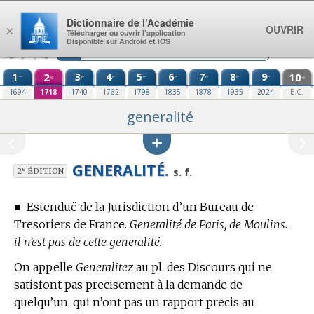
Aller au contenu
Dictionnaire de l’Académie
OUVRIR
×
Télécharger ou ouvrir l’application
Disponible sur Android et iOS
1
2
3
4
5
6
7
8
9
10
re
e
e
e
e
e
e
e
e
e
1694
1718
1740
1762
1798
1835
1878
1935
2024
E.C.
generalité
GENERALITÉ.
e
s. f.
2
ÉDITION
■
Estenduë de la Jurisdiction d’un Bureau de
Tresoriers de France.
Generalité de Paris, de Moulins.
il n’est pas de cette generalité.
On appelle
Generalitez
au pl. des Discours qui ne
satisfont pas precisement à la demande de
quelqu’un, qui n’ont pas un rapport precis au