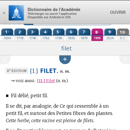
Aller au contenu
Dictionnaire de l’Académie
OUVRIR
×
Télécharger ou ouvrir l’application
Disponible sur Android et iOS
1
2
3
4
5
6
7
8
9
10
re
e
e
e
e
e
e
e
e
e
1694
1718
1740
1762
1798
1835
1878
1935
2024
E.C.
filet
FILET.
[I.]
e
n. m.
8
ÉDITION
↪
voir aussi :
[II.]
Filet
(n. m.)
■
Fil délié, petit fil.
Il se dit, par analogie, de Ce qui ressemble à un
petit fil, et surtout des Petites fibres des plantes.
Cette herbe, cette racine est pleine de filets.