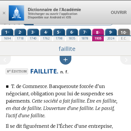
Aller au contenu
Dictionnaire de l’Académie
OUVRIR
×
Télécharger ou ouvrir l’application
Disponible sur Android et iOS
1
2
3
4
5
6
7
8
9
10
re
e
e
e
e
e
e
e
e
e
1694
1718
1740
1762
1798
1835
1878
1935
2024
E.C.
faillite
FAILLITE.
e
n. f.
8
ÉDITION
■
T. de Commerce.
Banqueroute forcée d’un
négociant, obligation pour lui de suspendre ses
paiements.
Cette société a fait faillite. Être en faillite,
en état de faillite. L’ouverture d’une faillite. Le passif,
l’actif d’une faillite.
Il se dit figurément de l’Échec d’une entreprise,