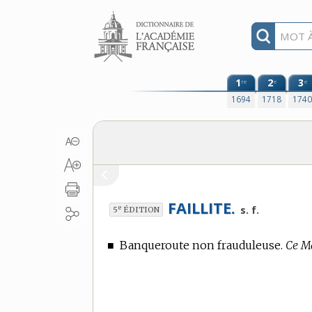
Aller au contenu
1
2
3
re
e
e
1694
1718
174
FAILLITE.
e
s. f.
5
ÉDITION
■
Banqueroute non frauduleuse.
Ce Ma