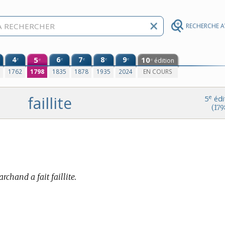
RECHERCHE 
4
5
6
7
8
9
10
e
e
e
e
e
édition
e
e
0
1762
1798
1835
1878
1935
2024
EN COURS
faillite
e
5
édi
(179
rchand a fait faillite.