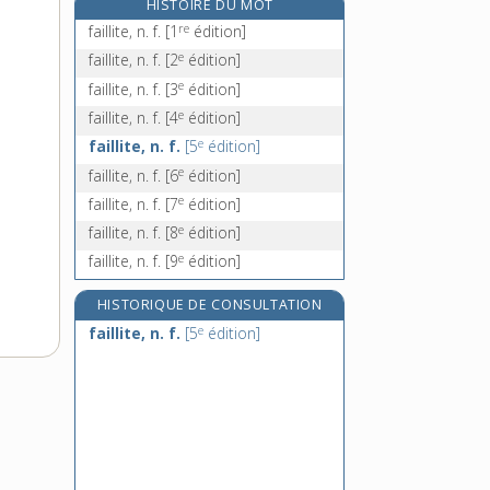
HISTOIRE DU MOT
fainéanter, v. intr.
re
faillite, n. f.
[1
édition]
fainéantise, n. f.
e
faillite, n. f.
[2
édition]
faire, v. tr., intr., impers. et pron.
e
faillite, n. f.
[3
édition]
faire-part, n. m. inv.
e
faillite, n. f.
[4
édition]
e
faillite, n. f.
[5
édition]
e
faillite, n. f.
[6
édition]
e
faillite, n. f.
[7
édition]
e
faillite, n. f.
[8
édition]
e
faillite, n. f.
[9
édition]
HISTORIQUE DE CONSULTATION
e
faillite, n. f.
[5
édition]