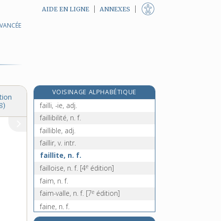
AIDE EN LIGNE
ANNEXES
AVANCÉE
faïencerie, n. f.
faïencier, -ière, n.
faignant, -ante, n. et adj.
faille [I], n. f.
faille [II], n. f.
VOISINAGE ALPHABÉTIQUE
failler (se), v. pron.
tion
failli, -ie, adj.
8)
faillibilité, n. f.
faillible, adj.
faillir, v. intr.
faillite, n. f.
e
failloise, n. f.
[4
édition]
faim, n. f.
e
faim-valle, n. f.
[7
édition]
faine, n. f.
fainéant, -ante, n. et adj.