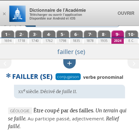
Aller au contenu
Dictionnaire de l’Académie
OUVRIR
×
Télécharger ou ouvrir l’application
Disponible sur Android et iOS
1
2
3
4
5
6
7
8
9
10
re
e
e
e
e
e
e
e
e
e
1694
1718
1740
1762
1798
1835
1878
1935
2024
E.C.
failler (se)
✻
FAILLER (SE)
conjugaison
verbe pronominal
xx
e
Étymologie
siècle. Dérivé de
faille II.
:
Être coupé par des failles.
Un terrain qui
MARQUE
GÉOLOGIE.
se faille.
DE
Au participe passé,
adjectivement.
Relief
faillé.
DOMAINE
: