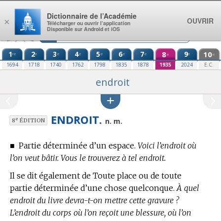
Aller au contenu
Dictionnaire de l’Académie
OUVRIR
×
Télécharger ou ouvrir l’application
Disponible sur Android et iOS
1
2
3
4
5
6
7
8
9
10
re
e
e
e
e
e
e
e
e
e
1694
1718
1740
1762
1798
1835
1878
1935
2024
E.C.
endroit
ENDROIT.
e
n. m.
8
ÉDITION
■
Partie déterminée d’un espace.
Voici l’endroit où
l’on veut bâtir. Vous le trouverez à tel endroit.
Il se dit également de Toute place ou de toute
partie déterminée d’une chose quelconque.
À quel
endroit du livre devra-t-on mettre cette gravure ?
L’endroit du corps où l’on reçoit une blessure, où l’on