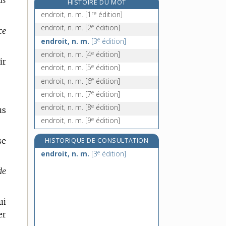
us
HISTOIRE DU MOT
endurance, n. f.
re
endroit, n. m.
[1
édition]
endurant, -ante, adj.
e
endroit, n. m.
[2
édition]
ce
endurci, -ie, adj.
e
endroit, n. m.
[3
édition]
endurcir, v. tr.
e
endroit, n. m.
[4
édition]
ir
e
endroit, n. m.
[5
édition]
e
endroit, n. m.
[6
édition]
e
endroit, n. m.
[7
édition]
e
endroit, n. m.
[8
édition]
us
e
endroit, n. m.
[9
édition]
se
HISTORIQUE DE CONSULTATION
e
endroit, n. m.
[3
édition]
de
ui
er