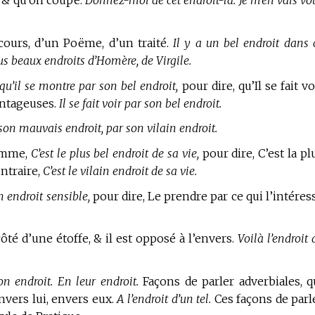
e & qu’on coupe.
Donnez-moi de cet endroit-là. Je m’en vais vo
scours, d’un Poëme, d’un traité.
Il y a un bel endroit dans 
plus beaux endroits d’Homère, de Virgile.
qu’il se montre par son bel endroit,
pour dire, qu’Il se fait vo
vantageuses.
Il se fait voir par son bel endroit.
son mauvais endroit, par son vilain endroit.
homme,
C’est le plus bel endroit de sa vie,
pour dire, C’est la pl
ontraire,
C’est le vilain endroit de sa vie.
 endroit sensible,
pour dire, Le prendre par ce qui l’intéres
ôté d’une étoffe, & il est opposé à l’envers.
Voilà l’endroit 
n endroit. En leur endroit.
Façons de parler adverbiales, q
nvers lui, envers eux.
A l’endroit d’un tel.
Ces façons de parl