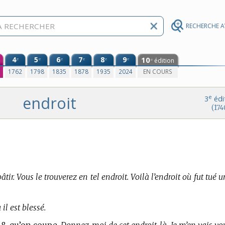
RECHERCHE 
4
5
6
7
8
9
10
e
e
e
e
e
e
édition
e
0
1762
1798
1835
1878
1935
2024
EN COURS
endroit
e
3
édi
(174
âtir. Vous le trouverez en tel endroit. Voilà l’endroit où fut tué u
 il est blessé.