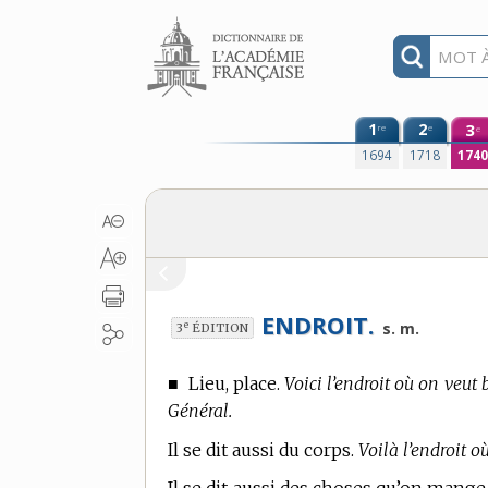
Aller au contenu
1
2
3
re
e
e
1694
1718
174
ENDROIT.
e
s. m.
3
ÉDITION
■
Lieu, place.
Voici l’endroit où on veut b
Général.
Il se dit aussi du corps.
Voilà l’endroit où