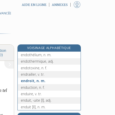
AIDE EN LIGNE
ANNEXES
AVANCÉE
e
endosse, n. f.
[7
édition]
endossement, n. m.
endosser, v. tr.
endosseur, n. m.
endossure, n. f.
VOISINAGE ALPHABÉTIQUE
endothélial, -ale, adj.
tion
endothélium, n. m.
0)
endothermique, adj.
endotoxine, n. f.
endrailler, v. tr.
endroit, n. m.
enduction, n. f.
n tel
enduire, v. tr.
enduit, -uite [I], adj.
enduit [II], n. m.
endurable, adj.