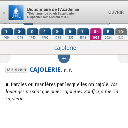
Aller au contenu
Dictionnaire de l’Académie
OUVRIR
×
Télécharger ou ouvrir l’application
Disponible sur Android et iOS
1
2
3
4
5
6
7
8
9
10
re
e
e
e
e
e
e
e
e
e
1694
1718
1740
1762
1798
1835
1878
1935
2024
E.C.
cajolerie
CAJOLERIE.
e
n. f.
8
ÉDITION
■
Paroles ou manières par lesquelles on cajole.
Vos
louanges ne sont que pures cajoleries. Souffrir, aimer la
cajolerie.