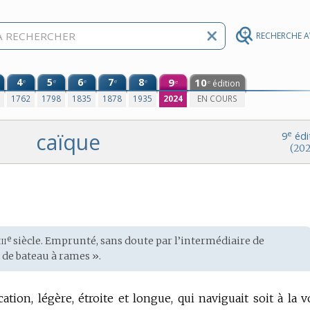
RECHERCHE 
4
5
6
7
8
9
10
e
e
e
e
e
édition
e
e
0
1762
1798
1835
1878
1935
2024
EN COURS
caïque
e
9
édi
(202
ii
e
siècle. Emprunté, sans doute par l’intermédiaire de
 de bateau à rames ».
ation, légère, étroite et longue, qui naviguait soit à la vo