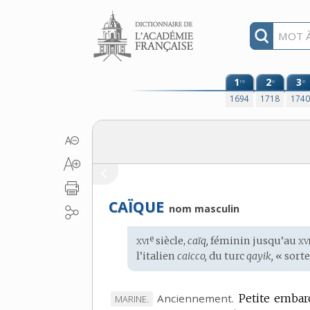
Aller au contenu
1
2
3
re
e
e
1694
1718
174
CAÏQUE
nom masculin
xvi
xvi
e
Étymologie
siècle,
caïq,
féminin jusqu’au
:
l’
italien
caicco,
du
turc
qayik,
« sorte
Anciennement.
Petite embarc
MARQUE
MARINE.