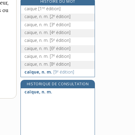
HISTOIRE DU MOT
eur,
caissier, -ière, n.
re
caique
[1
édition]
s ou
caisson, n. m.
e
caique, n. m.
[2
édition]
cajoler, v. intr. et tr.
e
caique, n. m.
[3
édition]
cajolerie, n. f.
e
caïque, n. m.
[4
édition]
e
caïque, n. m.
[5
édition]
e
caïque, n. m.
[6
édition]
e
caïque, n. m.
[7
édition]
e
caïque, n. m.
[8
édition]
e
caïque, n. m.
[9
édition]
HISTORIQUE DE CONSULTATION
caïque, n. m.