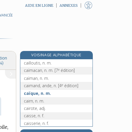
AIDE EN LIGNE
ANNEXES
AVANCÉE
e
caillot rosat, n. m.
[8
édition]
caillou, n. m.
cailloutage, n. m.
caillouté, n. m.
caillouter, v. tr.
VOISINAGE ALPHABÉTIQUE
caillouteux, -euse, adj.
tion
cailloutis, n. m.
4)
e
caïmacan, n. m.
[7
édition]
caïman, n. m.
e
caimand, ande, n.
[4
édition]
caïque, n. m.
cairn, n. m.
cairote, adj.
caisse, n. f.
caisserie, n. f.
ile,
caissette, n. f.