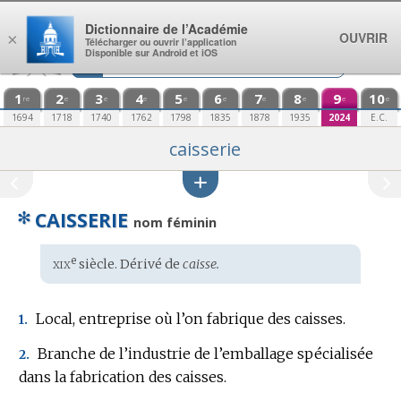
Aller au contenu
Dictionnaire de l’Académie
OUVRIR
×
Télécharger ou ouvrir l’application
Disponible sur Android et iOS
1
2
3
4
5
6
7
8
9
10
re
e
e
e
e
e
e
e
e
e
1694
1718
1740
1762
1798
1835
1878
1935
2024
E.C.
caisserie
✻
CAISSERIE
nom féminin
xix
e
Étymologie
siècle. Dérivé de
caisse.
:
Local, entreprise où l’on fabrique des caisses.
1.
Branche de l’industrie de l’emballage spécialisée
2.
dans la fabrication des caisses.