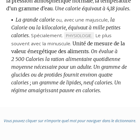
la pression atmosphérique normale, la température
:
d’un gramme d’eau.
Une calorie équivaut à 4,18 joules.
▪
La grande calorie
ou, avec une majuscule,
la
Calorie
ou
la kilocalorie, équivaut à mille petites
calories.
Spécialement.
Le plus
MARQUE
PHYSIOLOGIE.
souvent avec la minuscule.
DE
Unité de mesure de la
valeur énergétique des aliments.
DOMAINE
On évalue à
2 500 Calories la ration alimentaire quotidienne
:
moyenne nécessaire pour un adulte.
Un gramme de
glucides ou de protides fournit environ quatre
calories ; un gramme de lipides, neuf calories.
Un
régime amaigrissant pauvre en calories.
Vous pouvez cliquer sur n’importe quel mot pour naviguer dans le dictionnaire.