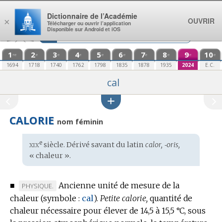
Aller au contenu
Dictionnaire de l’Académie
OUVRIR
×
Télécharger ou ouvrir l’application
Disponible sur Android et iOS
1
2
3
4
5
6
7
8
9
10
re
e
e
e
e
e
e
e
e
e
1694
1718
1740
1762
1798
1835
1878
1935
2024
E.C.
cal
CALORIE
nom féminin
xix
e
Étymologie
siècle. Dérivé savant du
latin
calor, ‑oris,
:
« chaleur ».
■
Ancienne unité de mesure de la
MARQUE
PHYSIQUE.
chaleur (
DE
symbole :
cal
).
Petite calorie,
quantité de
chaleur nécessaire pour élever de 14,5 à 15,5 °C, sous
DOMAINE