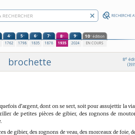
RECHERCHE 
4
5
6
7
8
9
10
e
e
e
e
e
édition
e
e
0
1762
1798
1835
1878
1935
2024
EN COURS
brochette
e
8
édi
(193
lquefois d’argent, dont on se sert, soit pour assujettir la vi
 griller de petites pièces de gibier, des rognons de mouto
.
ièces de gibier, des rognons de veau, des morceaux de foie, d