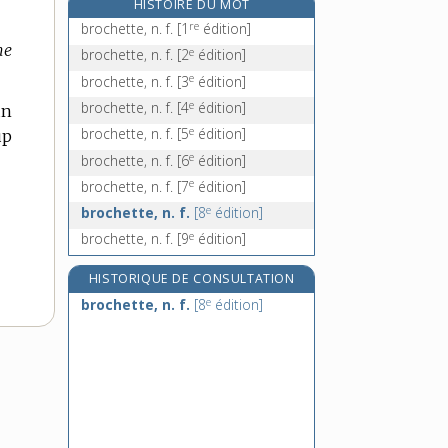
HISTOIRE DU MOT
broder, v. tr.
re
brochette, n. f.
[1
édition]
broderie, n. f.
ne
e
brochette, n. f.
[2
édition]
brodeur, -euse, n.
e
brochette, n. f.
[3
édition]
broie, n. f.
e
brochette, n. f.
[4
édition]
un
e
brochette, n. f.
[5
édition]
up
e
brochette, n. f.
[6
édition]
e
brochette, n. f.
[7
édition]
e
brochette, n. f.
[8
édition]
e
brochette, n. f.
[9
édition]
HISTORIQUE DE CONSULTATION
e
brochette, n. f.
[8
édition]