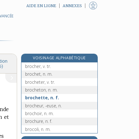
AIDE EN LIGNE
ANNEXES
AVANCÉE
broccio, n. m.
brochage, n. m.
brochant, -ante, adj.
broche, n. f.
broché, n. m.
VOISINAGE ALPHABÉTIQUE
brochée, n. f.
tion
brocher, v. tr.
5)
brochet, n. m.
brocheter, v. tr.
brocheton, n. m.
brochette, n. f.
brocheur, -euse, n.
ande
brochoir, n. m.
n et
brochure, n. f.
brocoli, n. m.
es
brodequin, n. m.