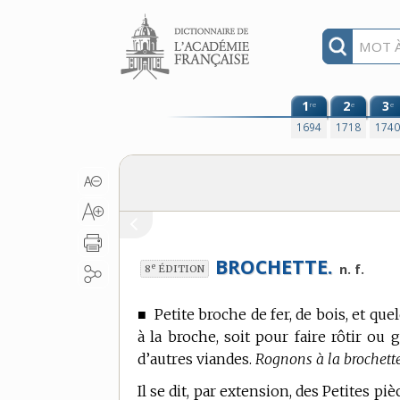
Aller au contenu
1
2
3
re
e
e
1694
1718
174
BROCHETTE.
e
n. f.
8
ÉDITION
■
Petite broche de fer, de bois, et que
à la broche, soit pour faire rôtir ou
d’autres viandes.
Rognons à la brochette
Il se dit, par extension, des Petites p