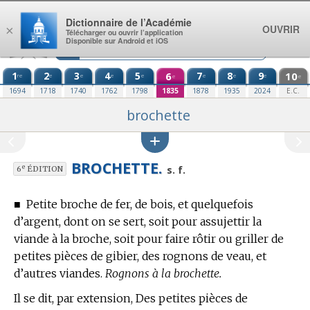
Aller au contenu
Dictionnaire de l’Académie
OUVRIR
×
Télécharger ou ouvrir l’application
Disponible sur Android et iOS
1
2
3
4
5
6
7
8
9
10
re
e
e
e
e
e
e
e
e
e
1694
1718
1740
1762
1798
1835
1878
1935
2024
E.C.
brochette
BROCHETTE.
e
s. f.
6
ÉDITION
■
Petite broche de fer, de bois, et quelquefois
d’argent, dont on se sert, soit pour assujettir la
viande à la broche, soit pour faire rôtir ou griller de
petites pièces de gibier, des rognons de veau, et
d’autres viandes.
Rognons à la brochette.
Il se dit, par extension, Des petites pièces de