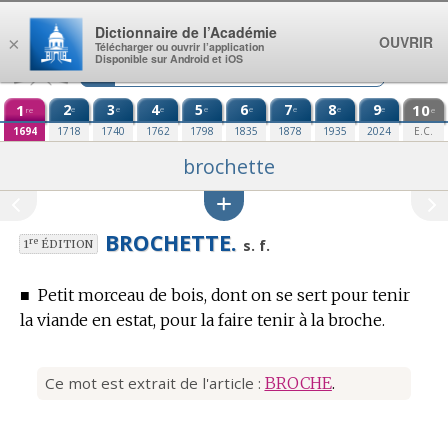
Aller au contenu
Dictionnaire de l’Académie
OUVRIR
×
Télécharger ou ouvrir l’application
Disponible sur Android et iOS
1
2
3
4
5
6
7
8
9
10
e
e
e
e
e
e
e
e
re
e
1694
1718
1740
1762
1798
1835
1878
1935
2024
E.C.
brochette
BROCHETTE.
re
s. f.
1
ÉDITION
■
Petit morceau de bois, dont on se sert pour tenir
la viande en estat, pour la faire tenir à la broche.
Ce mot est extrait de l'article :
BROCHE
.