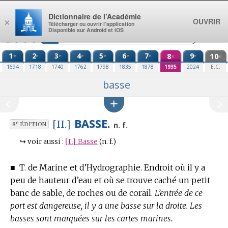
Aller au contenu
Dictionnaire de l’Académie
OUVRIR
×
Télécharger ou ouvrir l’application
Disponible sur Android et iOS
1
2
3
4
5
6
7
8
9
10
re
e
e
e
e
e
e
e
e
e
1694
1718
1740
1762
1798
1835
1878
1935
2024
E.C.
basse
BASSE.
[II.]
e
n. f.
8
ÉDITION
↪
voir aussi :
[I.]
Basse
(n. f.)
■
T. de Marine et d’Hydrographie.
Endroit où il y a
peu de hauteur d’eau et où se trouve caché un petit
banc de sable, de roches ou de corail.
L’entrée de ce
port est dangereuse, il y a une basse sur la droite. Les
basses sont marquées sur les cartes marines.