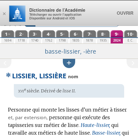
Aller au contenu
Dictionnaire de l’Académie
OUVRIR
×
Télécharger ou ouvrir l’application
Disponible sur Android et iOS
1
2
3
4
5
6
7
8
9
10
re
e
e
e
e
e
e
e
e
e
1694
1718
1740
1762
1798
1835
1878
1935
2024
E.C.
basse-lissier, -ière
✻
LISSIER, LISSIÈRE
nom
xvi
e
Étymologie
siècle. Dérivé de
lisse II.
:
Personne qui monte les lisses d’un métier à tisser
et,
par extension
,
personne qui exécute des
tapisseries sur métier de lisse.
Haute-lissier,
qui
travaille aux métiers de haute lisse.
Basse-lissier,
qui