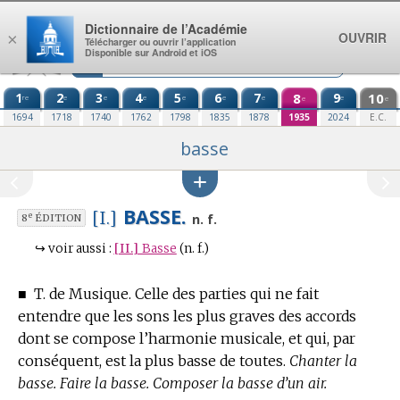
Aller au contenu
Dictionnaire de l’Académie
OUVRIR
×
Télécharger ou ouvrir l’application
Disponible sur Android et iOS
1
2
3
4
5
6
7
8
9
10
re
e
e
e
e
e
e
e
e
e
1694
1718
1740
1762
1798
1835
1878
1935
2024
E.C.
basse
BASSE.
[I.]
e
n. f.
8
ÉDITION
↪
voir aussi :
[II.]
Basse
(n. f.)
■
T. de Musique.
Celle des parties qui ne fait
entendre que les sons les plus graves des accords
dont se compose l’harmonie musicale, et qui, par
conséquent, est la plus basse de toutes.
Chanter la
basse. Faire la basse. Composer la basse d’un air.