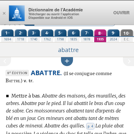
Aller au contenu
Dictionnaire de l’Académie
OUVRIR
×
Télécharger ou ouvrir l’application
Disponible sur Android et iOS
1
2
3
4
5
6
7
8
9
10
re
e
e
e
e
e
e
e
e
e
1694
1718
1740
1762
1798
1835
1878
1935
2024
E.C.
abattre
ABATTRE.
Conjugaison
e
(Il se conjugue comme
8
ÉDITION
:
Battre.
v. tr.
)
■
Mettre à bas.
Abattre des maisons, des murailles, des
arbres. Abattre par le pied. Il lui abattit le bras d’un coup
de sabre. Ces moissonneurs abattent tant d’arpents de
blé en un jour. Ces mineurs ont abattu tant de mètres
cubes de minerai. Abattre des quilles.
La pluie abat
p. 4
la poussière. La violence du choc fut telle que l’arbre, que