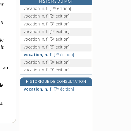
HISTOIRE DU MOT
er
vocodeur, n. m.
re
vocation, n. f.
[1
édition]
vodka, n. f.
e
vocation, n. f.
[2
édition]
vodou, n. m. et adj. inv. en genre
on
e
vocation, n. f.
[3
édition]
vœu, n. m.
e
vocation, n. f.
[4
édition]
e
vocation, n. f.
[5
édition]
de
e
vocation, n. f.
[6
édition]
it
e
vocation, n. f.
[7
édition]
e
vocation, n. f.
[8
édition]
t au
e
vocation, n. f.
[9
édition]
HISTORIQUE DE CONSULTATION
de
e
vocation, n. f.
[7
édition]
La