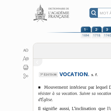
Aller au contenu
1
2
3
re
e
e
1694
1718
174
VOCATION.
e
s. f.
7
ÉDITION
■
Mouvement intérieur par lequel D
résister à sa vocation. Suivre sa vocation
d’Église.
Il signifie aussi, L’inclination que