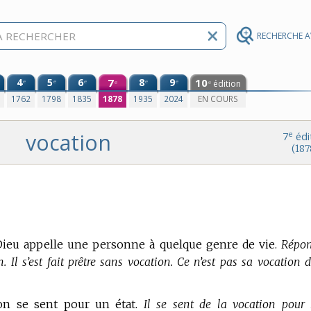
RECHERCHE 
4
5
6
7
8
9
10
e
e
e
e
e
édition
e
e
0
1762
1798
1835
1878
1935
2024
EN COURS
vocation
e
7
édi
(187
ieu appelle une personne à quelque genre de vie.
Répon
. Il s’est fait prêtre sans vocation. Ce n’est pas sa vocation d
 l’on se sent pour un état.
Il se sent de la vocation pour 