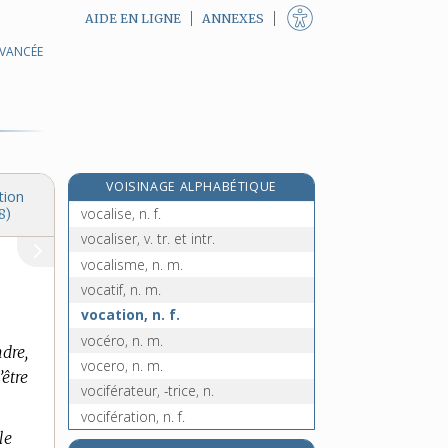
AIDE EN LIGNE
ANNEXES
AVANCÉE
vocabulaire, n. m.
e
vocabuliste, n. m.
[7
édition]
vocal, -ale, adj.
vocalement, adv.
vocalique, adj.
VOISINAGE ALPHABÉTIQUE
vocalisation, n. f.
tion
vocalise, n. f.
8)
vocaliser, v. tr. et intr.
vocalisme, n. m.
vocatif, n. m.
vocation, n. f.
vocéro, n. m.
dre,
vocero, n. m.
’être
vociférateur, -trice, n.
vocifération, n. f.
le
vociférer, v. intr.