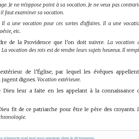
ge. Je ne m’oppose point à sa vocation. Je ne veux pas contrari
 il faut examiner sa vocation.
.
Il a une vocation pour ces sortes d’affaires. Il a une vocati
ésie, etc.
rdre de la Providence que l’on doit suivre.
La vocation 
 La vocation des rois est de rendre leurs sujets heureux. Il rempl
 extérieur de l’Église, par lequel les évêques appellen
n jugent dignes.
Vocation extérieure.
Dieu leur a faite en les appelant à la connaissance 
ieu fit de ce patriarche pour être le père des croyants.
chronologie.
ur n’importe quel mot pour naviguer dans le dictionnaire.