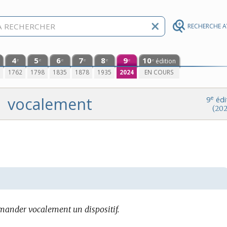
RECHERCHE 
4
5
6
7
8
9
10
édition
e
e
e
e
e
e
e
0
1762
1798
1835
1878
1935
2024
EN COURS
vocalement
e
9
édi
(202
ander vocalement un dispositif.