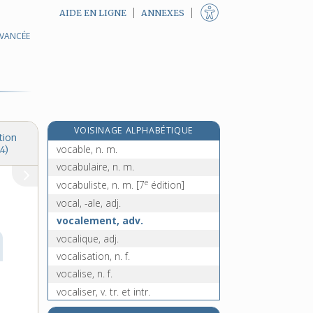
AIDE EN LIGNE
ANNEXES
AVANCÉE
vizir, n. m.
vizirat, n. m.
vlan !, interj.
V.M., abrév.
V.M.C., n. f.
VOISINAGE ALPHABÉTIQUE
V.O., n. f.
tion
vocable, n. m.
4)
vocabulaire, n. m.
e
vocabuliste, n. m.
[7
édition]
vocal, -ale, adj.
vocalement, adv.
vocalique, adj.
vocalisation, n. f.
vocalise, n. f.
vocaliser, v. tr. et intr.
vocalisme, n. m.