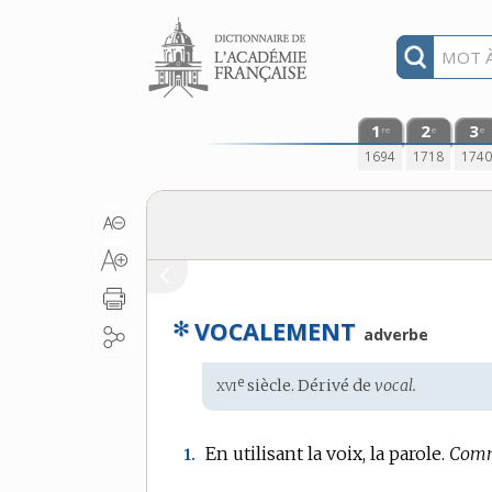
Aller au contenu
1
2
3
re
e
e
1694
1718
174
✻
VOCALEMENT
adverbe
xvi
e
Étymologie
siècle. Dérivé de
vocal.
:
En utilisant la voix, la parole.
Comm
1.