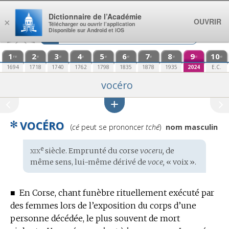
Aller au contenu
Dictionnaire de l’Académie
OUVRIR
×
Télécharger ou ouvrir l’application
Disponible sur Android et iOS
1
2
3
4
5
6
7
8
9
10
re
e
e
e
e
e
e
e
e
e
1694
1718
1740
1762
1798
1835
1878
1935
2024
E.C.
vocéro
✻
VOCÉRO
Prononciation
(
cé
peut se prononcer
tché
)
nom masculin
:
xix
e
Étymologie
siècle. Emprunté du
corse
voceru,
de
:
même sens, lui-même dérivé de
voce,
« voix ».
■
En Corse, chant funèbre rituellement exécuté par
des femmes lors de l’exposition du corps d’une
personne décédée, le plus souvent de mort