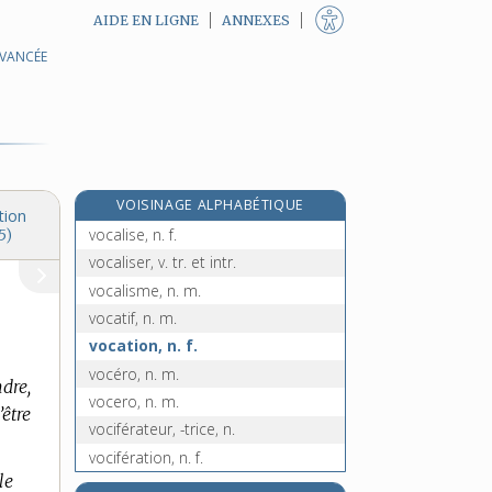
AIDE EN LIGNE
ANNEXES
AVANCÉE
vocabulaire, n. m.
e
vocabuliste, n. m.
[7
édition]
vocal, -ale, adj.
vocalement, adv.
vocalique, adj.
VOISINAGE ALPHABÉTIQUE
vocalisation, n. f.
tion
vocalise, n. f.
5)
vocaliser, v. tr. et intr.
vocalisme, n. m.
vocatif, n. m.
vocation, n. f.
vocéro, n. m.
dre,
vocero, n. m.
’être
vociférateur, -trice, n.
vocifération, n. f.
le
vociférer, v. intr.