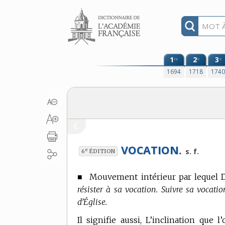
Aller au contenu
1
2
3
re
e
e
1694
1718
174
VOCATION.
e
s. f.
6
ÉDITION
■
Mouvement intérieur par lequel D
résister à sa vocation. Suivre sa vocation
d’Église.
Il signifie aussi, L’inclination que