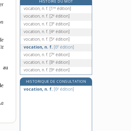
HISTOIRE DU MOT
er
vocodeur, n. m.
re
vocation, n. f.
[1
édition]
vodka, n. f.
e
vocation, n. f.
[2
édition]
vodou, n. m. et adj. inv. en genre
on
e
vocation, n. f.
[3
édition]
vœu, n. m.
e
vocation, n. f.
[4
édition]
e
vocation, n. f.
[5
édition]
de
e
vocation, n. f.
[6
édition]
it
e
vocation, n. f.
[7
édition]
e
vocation, n. f.
[8
édition]
t au
e
vocation, n. f.
[9
édition]
HISTORIQUE DE CONSULTATION
de
e
vocation, n. f.
[6
édition]
La