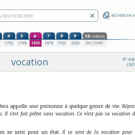
RECHERCHE 
4
5
6
7
8
9
10
e
e
e
e
e
édition
e
e
0
1762
1798
1835
1878
1935
2024
EN COURS
vocation
e
6
édi
(183
ieu appelle une personne à quelque genre de vie.
Répon
. Il s’est fait prêtre sans vocation. Ce n’est pas sa vocation d
 l’on se sent pour un état.
Il se sent de la vocation pour 