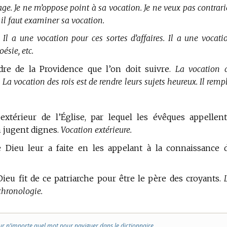
ge. Je ne m’oppose point à sa vocation. Je ne veux pas contrari
 il faut examiner sa vocation.
.
Il a une vocation pour ces sortes d’affaires. Il a une vocati
ésie, etc.
rdre de la Providence que l’on doit suivre.
La vocation 
 La vocation des rois est de rendre leurs sujets heureux. Il rempl
 extérieur de l’Église, par lequel les évêques appellen
n jugent dignes.
Vocation extérieure.
Dieu leur a faite en les appelant à la connaissance 
ieu fit de ce patriarche pour être le père des croyants.
chronologie.
ur n’importe quel mot pour naviguer dans le dictionnaire.