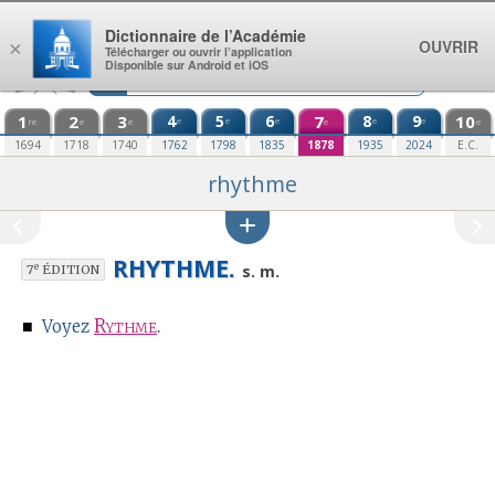
Aller au contenu
Dictionnaire de l’Académie
OUVRIR
×
Télécharger ou ouvrir l’application
Disponible sur Android et iOS
1
2
3
4
5
6
7
8
9
10
e
e
e
e
e
re
e
e
e
e
1694
1718
1740
1762
1798
1835
1878
1935
2024
E.C.
rhythme
RHYTHME.
e
s. m.
7
ÉDITION
■
Rythme
.
Voyez