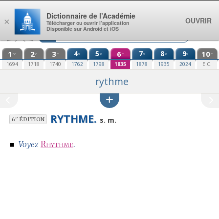
Aller au contenu
Dictionnaire de l’Académie
OUVRIR
×
Télécharger ou ouvrir l’application
Disponible sur Android et iOS
1
2
3
4
5
6
7
8
9
10
e
e
e
e
e
re
e
e
e
e
1694
1718
1740
1762
1798
1835
1878
1935
2024
E.C.
rythme
RYTHME.
e
s. m.
6
ÉDITION
■
Rhythme
.
Voyez