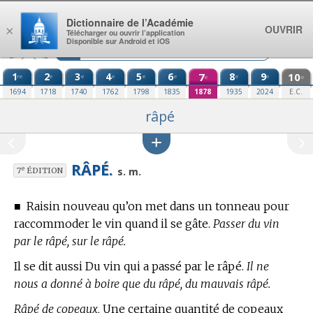
Aller au contenu
Dictionnaire de l’Académie
OUVRIR
×
Télécharger ou ouvrir l’application
Disponible sur Android et iOS
1
2
3
4
5
6
7
8
9
10
re
e
e
e
e
e
e
e
e
e
1694
1718
1740
1762
1798
1835
1878
1935
2024
E.C.
râpé
RÂPÉ.
e
s. m.
7
ÉDITION
■
Raisin nouveau qu’on met dans un tonneau pour
raccommoder le vin quand il se gâte.
Passer du vin
par le râpé, sur le râpé.
Il se dit aussi Du vin qui a passé par le râpé.
Il ne
nous a donné à boire que du râpé, du mauvais râpé.
Râpé de copeaux,
Une certaine quantité de copeaux