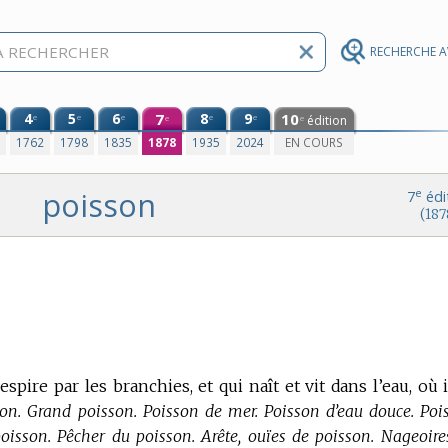
RECHERCHE 
4
5
6
7
8
9
10
e
e
e
e
e
édition
e
e
0
1762
1798
1835
1878
1935
2024
EN COURS
poisson
e
7
édi
(187
spire par les branchies, et qui naît et vit dans l’eau, où i
on. Grand poisson. Poisson de mer. Poisson d’eau douce. Poi
poisson. Pêcher du poisson. Arête, ouïes de poisson. Nageoire