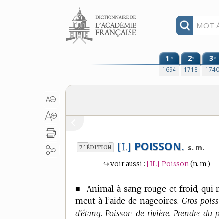
Aller au contenu
1
2
3
re
e
e
1694
1718
174
POISSON.
[I.]
e
s. m.
7
ÉDITION
↪
voir aussi :
[II.]
Poisson
(n. m.)
■
Animal à sang rouge et froid, qui re
meut à l’aide de nageoires.
Gros poiss
d’étang. Poisson de rivière. Prendre du 