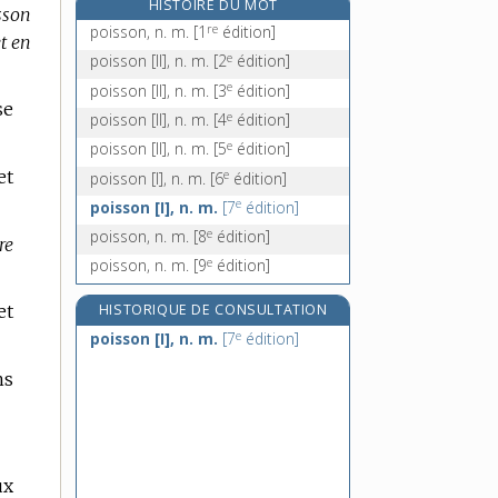
HISTOIRE DU MOT
sson
poissonnerie, n. f.
re
poisson, n. m.
[1
édition]
et en
poissonneux, -euse, adj.
e
poisson [II], n. m.
[2
édition]
poissonnier, -ière, n.
e
poisson [II], n. m.
[3
édition]
poisson-perroquet, n. m.
se
e
poisson [II], n. m.
[4
édition]
e
poisson [II], n. m.
[5
édition]
et
e
poisson [I], n. m.
[6
édition]
e
poisson [I], n. m.
[7
édition]
e
poisson, n. m.
[8
édition]
re
e
poisson, n. m.
[9
édition]
et
HISTORIQUE DE CONSULTATION
e
poisson [I], n. m.
[7
édition]
ns
ux