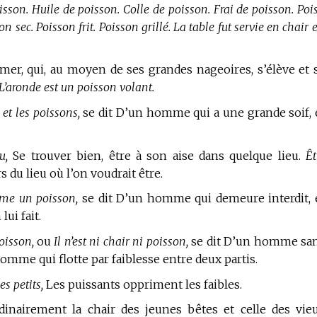
isson. Huile de poisson. Colle de poisson. Frai de poisson. Poi
n sec. Poisson frit. Poisson grillé. La table fut servie en chair 
er, qui, au moyen de ses grandes nageoires, s’élève et 
L’aronde est un poisson volant.
 et les poissons,
se dit D’un homme qui a une grande soif, 
u,
Se trouver bien, être à son aise dans quelque lieu.
Êt
s du lieu où l’on voudrait être.
mme un poisson,
se dit D’un homme qui demeure interdit, 
ui fait.
poisson,
ou
Il n’est ni chair ni poisson,
se dit D’un homme sa
homme qui flotte par faiblesse entre deux partis.
s petits,
Les puissants oppriment les faibles.
inairement la chair des jeunes bêtes et celle des vie