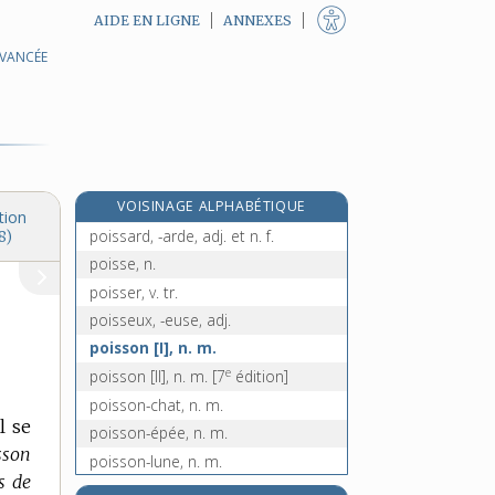
AIDE EN LIGNE
ANNEXES
AVANCÉE
poireauter, v. intr.
poirée, n. f.
poirier, n. m.
pois, n. m.
poise, n. f.
VOISINAGE ALPHABÉTIQUE
poison, n. m.
tion
poissard, -arde, adj. et n. f.
8)
poisse, n.
poisser, v. tr.
poisseux, -euse, adj.
poisson [I], n. m.
e
poisson [II], n. m.
[7
édition]
poisson-chat, n. m.
l se
poisson-épée, n. m.
sson
poisson-lune, n. m.
s de
poissonnaille, n. f.