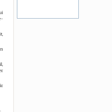
ui
e-
t,
un
l,
er
ir
.