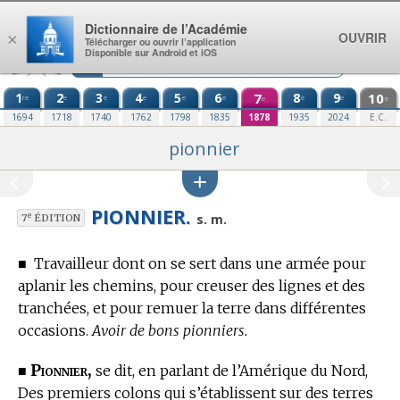
Aller au contenu
Dictionnaire de l’Académie
OUVRIR
×
Télécharger ou ouvrir l’application
Disponible sur Android et iOS
1
2
3
4
5
6
7
8
9
10
re
e
e
e
e
e
e
e
e
e
1694
1718
1740
1762
1798
1835
1878
1935
2024
E.C.
pionnier
PIONNIER.
e
s. m.
7
ÉDITION
■
Travailleur dont on se sert dans une armée pour
aplanir les chemins, pour creuser des lignes et des
tranchées, et pour remuer la terre dans différentes
occasions.
Avoir de bons pionniers.
Pionnier,
■
se dit, en parlant de l’Amérique du Nord,
Des premiers colons qui s’établissent sur des terres