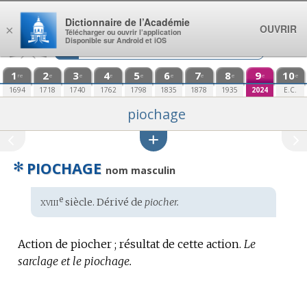
Aller au contenu
Dictionnaire de l’Académie
OUVRIR
×
Télécharger ou ouvrir l’application
Disponible sur Android et iOS
1
2
3
4
5
6
7
8
9
10
re
e
e
e
e
e
e
e
e
e
1694
1718
1740
1762
1798
1835
1878
1935
2024
E.C.
piochage
✻
PIOCHAGE
nom masculin
xviii
e
Étymologie
siècle. Dérivé de
piocher.
:
Action de piocher ; résultat de cette action.
Le
sarclage et le piochage.