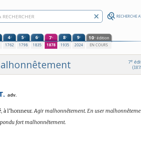
RECHERCHE 
4
5
6
7
8
9
10
e
e
e
e
e
édition
e
e
0
1762
1798
1835
1878
1935
2024
EN COURS
alhonnêtement
e
7
édi
(187
T.
adv.
, à l’honneur.
Agir malhonnêtement. En user malhonnêteme
répondu fort malhonnêtement.