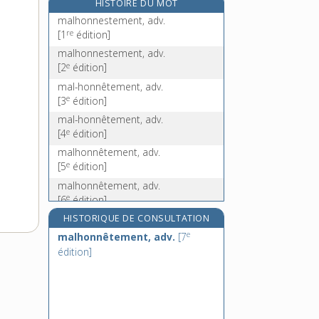
HISTOIRE DU MOT
malignement, adv.
malhonnestement, adv.
malignité, n. f.
re
[1
édition]
malin, -igne, adj.
malhonnestement, adv.
e
[2
édition]
maline, n. f.
mal-honnêtement, adv.
e
[3
édition]
mal-honnêtement, adv.
e
[4
édition]
malhonnêtement, adv.
e
[5
édition]
malhonnêtement, adv.
e
[6
édition]
malhonnêtement, adv.
HISTORIQUE DE CONSULTATION
e
[7
édition]
e
malhonnêtement, adv.
[7
malhonnêtement, adv.
édition]
e
[8
édition]
malhonnêtement, adv.
e
[9
édition]