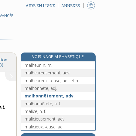
AIDE EN LIGNE
ANNEXES
AVANCÉE
malgré, prép.
malgré-nous, n. m. pl.
malhabile, adj.
malhabilement, adv.
e
malhabileté, n. f.
[8
édition]
e
VOISINAGE ALPHABÉTIQUE
malherbe, n. f.
[5
édition]
tion
malheur, n. m.
8)
malheureusement, adv.
malheureux, -euse, adj. et n.
malhonnête, adj.
malhonnêtement, adv.
malhonnêteté, n. f.
nt.
malice, n. f.
malicieusement, adv.
malicieux, -euse, adj.
malien, -enne, adj.