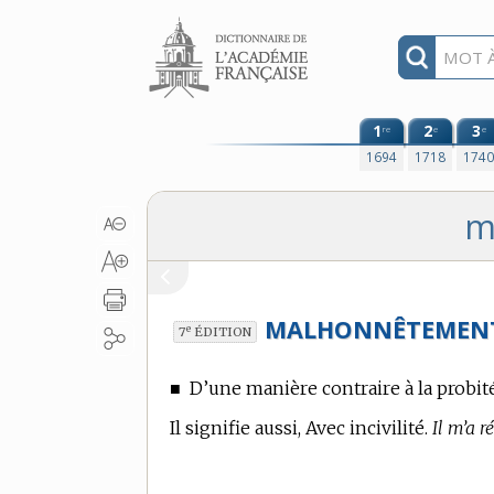
Aller au contenu
1
2
3
re
e
e
1694
1718
174
m
MALHONNÊTEMEN
e
7
ÉDITION
■
D’une manière contraire à la probité
Il signifie aussi, Avec incivilité.
Il m’a 