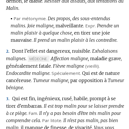
démon, le diable.
DE
Résister aux assauts, aux tentations du
Malin.
DOMAINE
:
▪
Par métonymie.
Des propos, des sous-entendus
malins.
Joie maligne,
malveillante.
Expr.
Prendre un
malin plaisir à quelque chose,
en tirer une joie
mauvaise.
Il prend un malin plaisir à les contredire.
Dont l’effet est dangereux, nuisible.
Exhalaisons
2.
malignes.
Affection maligne,
maladie grave,
MARQUE
MÉDECINE.
généralement fatale.
DE
Fièvre maligne
(vieilli).
Endocardite maligne.
DOMAINE
Spécialement.
Qui est de nature
cancéreuse.
:
Tumeur maligne,
par opposition à
Tumeur
bénigne.
Qui est fin, ingénieux, rusé, habile, prompt à se
3.
tirer d’embarras.
Il est trop malin pour se laisser prendre
à ce piège.
Fam.
Il n’y a pas besoin d’être très malin pour
comprendre cela.
Par litote.
Il n’est pas malin, pas bien
malin,
il manque de finesse, de vivacité.
Vous vous