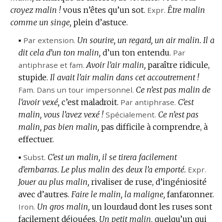
croyez malin !
vous n’êtes qu’un sot.
Expr.
Être malin
comme un singe,
plein d’astuce.
▪
Par extension.
Un sourire, un regard, un air malin.
Il a
dit cela d’un ton malin,
d’un ton entendu.
Par
antiphrase et
fam.
Avoir l’air malin,
paraître ridicule,
stupide.
Il avait l’air malin dans cet accoutrement !
Fam.
Dans un tour impersonnel.
Ce n’est pas malin de
l’avoir vexé,
c’est maladroit.
Par antiphrase.
C’est
malin, vous l’avez vexé !
Spécialement.
Ce n’est pas
malin, pas bien malin,
pas difficile à comprendre, à
effectuer.
▪
Subst.
C’est un malin, il se tirera facilement
d’embarras.
Le plus malin des deux l’a emporté.
Expr.
Jouer au plus malin,
rivaliser de ruse, d’ingéniosité
avec d’autres.
Faire le malin, la maligne,
fanfaronner.
Iron.
Un gros malin,
un lourdaud dont les ruses sont
facilement déjouées.
Un petit malin,
quelqu’un qui