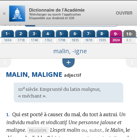
Aller au contenu
Dictionnaire de l’Académie
OUVRIR
×
Télécharger ou ouvrir l’application
Disponible sur Android et iOS
1
2
3
4
5
6
7
8
9
10
re
e
e
e
e
e
e
e
e
e
1694
1718
1740
1762
1798
1835
1878
1935
2024
E.C.
malin, -igne
MALIN, MALIGNE
adjectif
xii
e
Étymologie
siècle. Emprunté du
latin
malignus,
:
« méchant ».
Qui est porté à causer du mal, du tort à autrui.
Un
1.
individu malin et vindicatif.
Une personne jalouse et
maligne.
L’esprit malin
ou,
subst.
,
le Malin,
le
MARQUE
RELIGION.