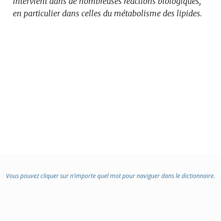
intervient dans de nombreuses réactions biologiques,
:
en particulier dans celles du métabolisme des lipides.
Vous pouvez cliquer sur n’importe quel mot pour naviguer dans le dictionnaire.