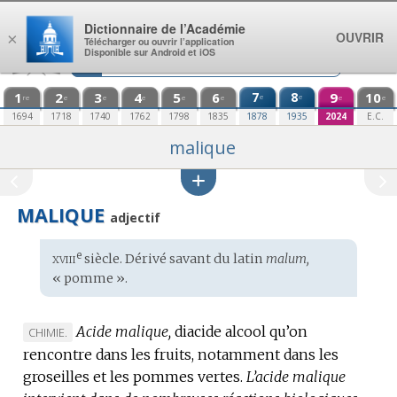
Aller au contenu
Dictionnaire de l’Académie
OUVRIR
×
Télécharger ou ouvrir l’application
Disponible sur Android et iOS
1
2
3
4
5
6
7
8
9
10
e
e
re
e
e
e
e
e
e
e
1694
1718
1740
1762
1798
1835
1878
1935
2024
E.C.
malique
MALIQUE
adjectif
xviii
e
Étymologie
siècle. Dérivé savant du
latin
malum,
:
« pomme ».
Acide malique,
diacide alcool qu’on
MARQUE
CHIMIE.
rencontre dans les fruits, notamment dans les
DE
groseilles et les pommes vertes.
DOMAINE
L’acide malique