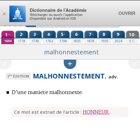
Aller au contenu
Dictionnaire de l’Académie
OUVRIR
×
Télécharger ou ouvrir l’application
Disponible sur Android et iOS
1
2
3
4
5
6
7
8
9
10
e
e
e
e
e
e
e
e
re
e
1694
1718
1740
1762
1798
1835
1878
1935
2024
E.C.
malhonnestement
MALHONNESTEMENT.
re
adv.
1
ÉDITION
■
D’une maniere malhonneste.
Ce mot est extrait de l'article :
HONNEUR
.